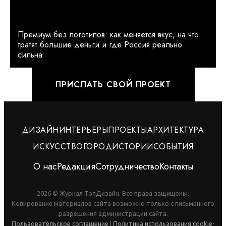
Премиум без логотипов: как меняется вкус, на что
тратят большие деньги и где Россия реально
сильна
ПРИСЛАТЬ СВОЙ ПРОЕКТ
ДИЗАЙН
ИНТЕРЬЕРЫ
ПРОЕКТЫ
АРХИТЕКТУРА
ИСКУССТВО
ГОРОД
ИСТОРИИ
СОБЫТИЯ
О нас
Редакция
Сотрудничество
Контакты
2026 © Журнал ТопДизайн. Все права защищены.
Копирование материалов сайта возможно только с письменного
разрешения администрации сайта.
Пользовательское соглашение
|
Политика использования cookie-