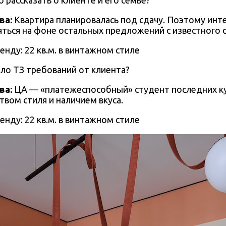
рассказать о клиенте и его семье?
ва
:
Квартира планировалась под сдачу. Поэтому ин
ься на фоне остальных предложений с известного са
ло ТЗ требований от клиента?
ва
:
ЦА —
«платежеспособный» студент последних 
ством стиля и наличием вкуса.