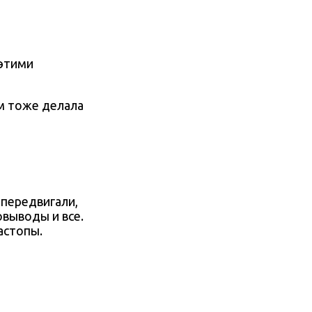
 этими
м тоже делала
 передвигали,
выводы и все.
астопы.