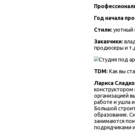
Профессиональ
Год начала пр
Стили:
уютный
Заказчики:
вла
продюсеры и т.
TDM:
Как вы ст
Лариса Сладко
конструктором 
организацией в
работе и ушла и
Большой строи
образование. Сна
занимаются пом
подрядчиками и