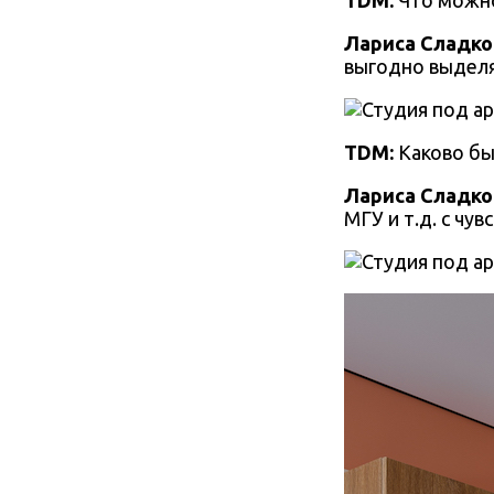
TDM:
Что можно 
Лариса Сладко
выгодно выделят
TDM:
Каково бы
Лариса Сладко
МГУ и т.д. с чув