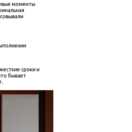
чевые моменты
 финальная
асовывали
выполнении
жесткие сроки и
(что бывает
т.