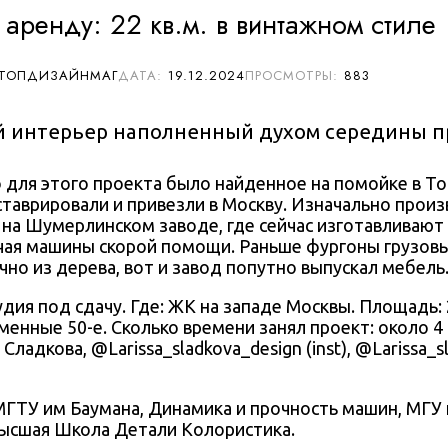
 аренду: 22 кв.м. в винтажном стиле
 ТОПДИЗАЙНМАГ
19.12.2024
883
 интерьер наполненный духом середины п
 для этого проекта было найденное на помойке в То
таврировали и привезли в Москву. Изначально прои
на Шумерлинском заводе, где сейчас изготавливают 
чая машины скорой помощи. Раньше фургоны грузов
чно из дерева, вот и завод попутно выпускал мебель
удия под сдачу
. Где:
ЖК на западе Москвы
. Площадь: 
менные 50-е
. Сколько времени занял проект: около
4
 Сладкова
, @
Larissa_sladkova_design
(inst), @
Larissa_s
МГТУ им Баумана, Динамика и прочность машин, МГУ
Высшая Школа Детали Колористика.