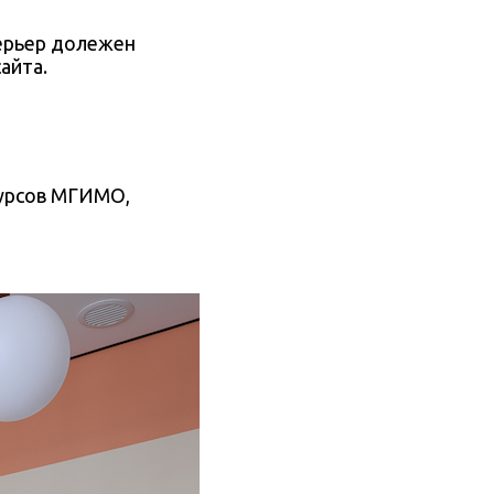
терьер долежен
йта.
курсов МГИМО,