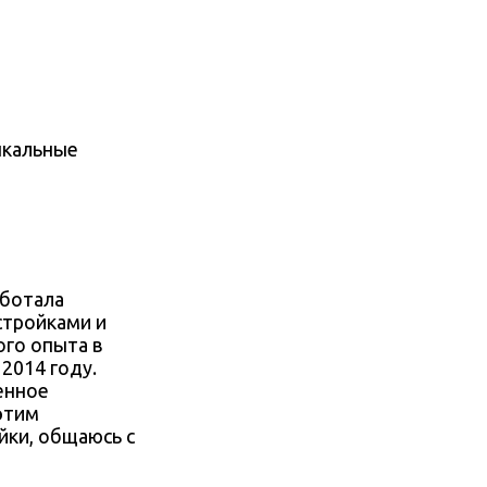
ыкальные
аботала
тройками и
ого опыта в
2014 году.
енное
 этим
̆ки, общаюсь с