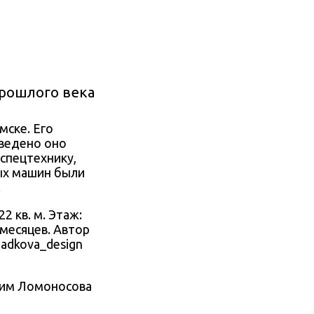
рошлого века
мске. Его
зведено оно
спецтехнику,
ых машин были
.
22 кв. м. Этаж:
 месяцев
. Автор
ladkova_design
 им Ломоносова