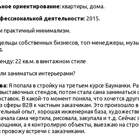
ное ориентирование:
квартиры, дома.
офессиональной деятельности:
2015.
 и практичный минимализм.
дельцы собственных бизнесов, топ-менеджеры, муз
д.
али заниматься интерьерами?
ва
:
Я попала в стройку на третьем курсе Бауманки. Р
выставочных стендов, потом стала сама заниматься с
ыставок. В какой-то момент поняла, что хочется друг
з сферы B2B к частным заказчикам. Это произошло в 
тельный опыт, хорошая инженерная база, художеств
чала сама чертила, рисовала, закупала и т.д. Сейчас
ощники, а я контролирую объекты, выезжаю на строи
 провожу встречи с заказчиками.