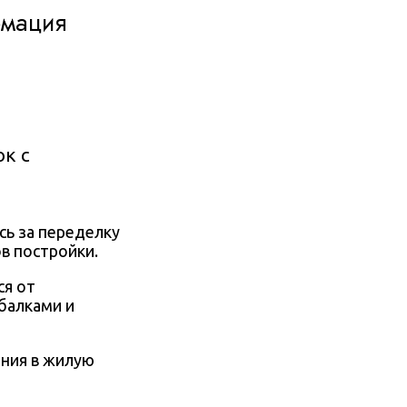
рмация
ок с
сь за переделку
в постройки.
ся от
балками и