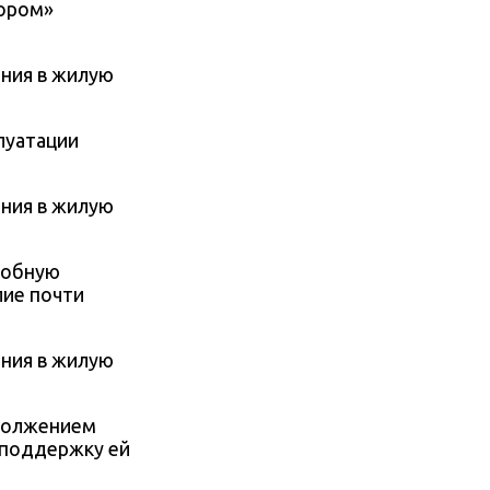
ором»
луатации
добную
лие почти
одолжением
 поддержку ей