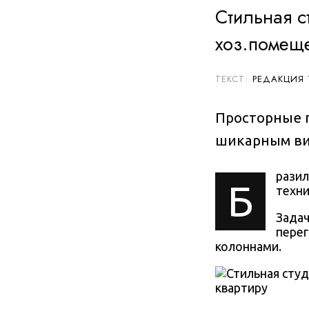
Стильная с
хоз.помеще
РЕДАКЦИЯ
Просторные г
шикарным в
разил
Б
техни
Задач
перег
колоннами.