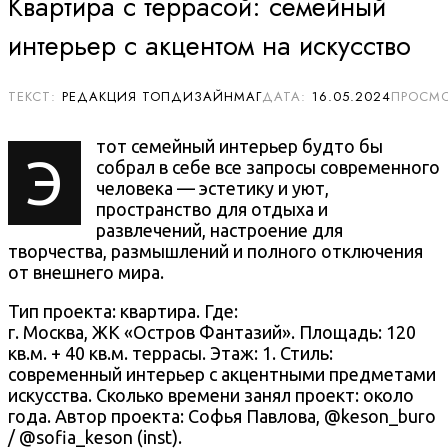
Квартира с террасой: семейный
интерьер с акцентом на искусство
РЕДАКЦИЯ ТОПДИЗАЙНМАГ
16.05.2024
тот семейный интерьер будто бы
Э
собрал в себе все запросы современного
человека — эстетику и уют,
пространство для отдыха и
развлечений, настроение для
творчества, размышлений и полного отключения
от внешнего мира.
Тип проекта: квартира. Где:
г. Москва, ЖК «Остров Фантазий»
. Площадь:
120
кв.м. + 40 кв.м. террасы.
Этаж: 1. Стиль:
с
овременный интерьер с акцентными предметами
искусства
. Сколько времени занял проект: около
года. Автор проекта: Софья Павлова,
@keson_buro
/ @sofia_keson
(inst).