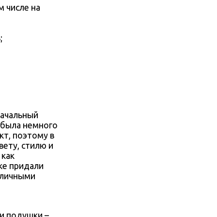
м числе на
;
начальный
, была немного
кт, поэтому в
ету, стилю и
 как
ке придали
зличными
 и подушки –