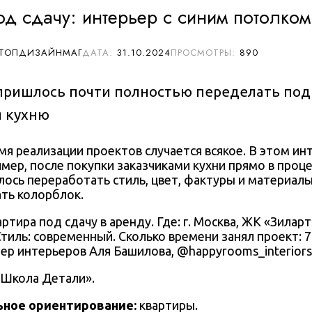
од сдачу: интерьер с синим потолком
 ТОПДИЗАЙНМАГ
31.10.2024
890
 пришлось почти полностью переделать под
 кухню
мя реализации проектов случается всякое. В этом ин
мер, после покупки заказчиками кухни прямо в проц
лось переработать
стиль, цвет, фактуры и материал
ть колорблок.
артира под сдачу в аренду
. Где: г. Москва, ЖК «Зилар
. Стиль: современный. Сколько времени занял проект: 
нер интерьеров
Аля Башилова
, @happyrooms_interiors 
«Школа Детали».
ное ориентирование:
квартиры.