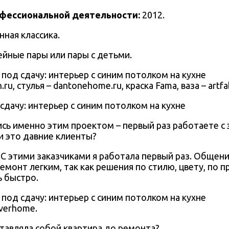
офессиональной деятельности:
2012.
ная классика.
ейные пары или пары с детьми.
.ru, стулья – dantonehome.ru, краска Fama, ваза – artfab
ись именно этим проектом – первый раз работаете с
и это давние клиенты?
С этими заказчиками я работала первый раз. Общен
емонт легким, так как решения по стилю, цвету, по 
ь быстро.
lverhome.
тавляла собой квартира до ремонта?