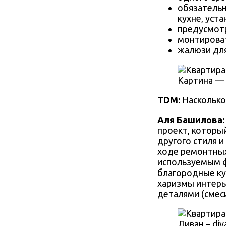
обязательн
кухне, уст
предусмотр
монтироват
жалюзи для
Картина — 
TDM:
Насколько
Аля Башилова
проект, который
другого стиля и
ходе ремонтных
используемым ф
благородные к
харизмы интерь
деталями (смеси
Диван – div