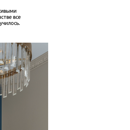
асивыми
стве все
училось.