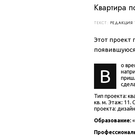
Квартира п
РЕДАКЦИЯ
Этот проект
появившуюся
о вре
В
напри
приш
сдела
Тип проекта:
кв
кв. м. Этаж: 11
проекта: дизай
Образование:
Профессиональ