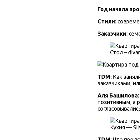
Год начала пр
Стили:
современ
Заказчики:
сем
Стол – divan
TDM:
Как занял
заказчиками, ил
Аля Башилова
:
позитивным, а р
согласовывалис
Кухня — Si
TDM:
Что предс