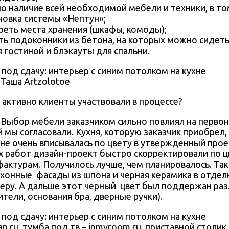
о наличие всей необходимой мебели и техники, в то
ановка системы «Нептун»;
еть места хранения (шкафы, комоды);
ь подоконники из бетона, на которых можно сидеть
 гостиной и блэкауты для спальни.
Таша Artzolotoe
 активно клиенты участвовали в процессе?
:
Выбор мебели заказчиком сильно повлиял на перво
 мы согласовали. Кухня, которую заказчик приобрел
 не очень вписывалась по цвету в утвержденный прое
 работ дизайн-проект быстро скорректировали по цв
актурам. Получилось лучше, чем планировалось. Так
ухонные
фасады из шпона и черная керамика в отдел
еру. А дальше этот черный
цвет был поддержан ра
тели, основания бра, дверные ручки).
an.ru, тумба под тв – inmyroom.ru, приставной столик