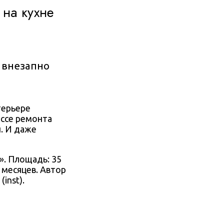
 на кухне
 внезапно
терьере
ессе ремонта
ы. И даже
т». Площадь: 35
7 месяцев. Автор
(inst).