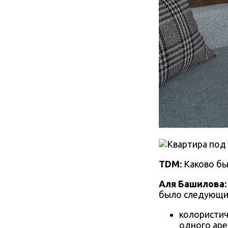
TDM:
Каково бы
Аля Башилова
:
было следующи
колористи
одного аре