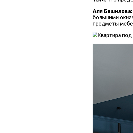
Аля Башилова
:
большими окнам
предметы мебели