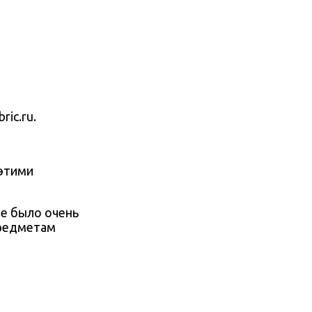
ric.ru.
 этими
ие было очень
предметам