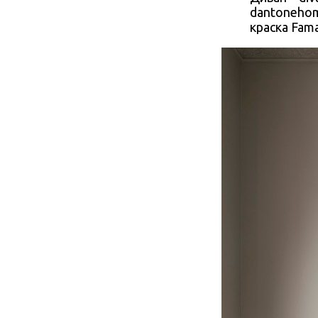
dantonehome
краска Fama