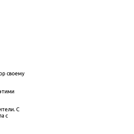
пор своему
 этими
ители. С
а с