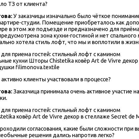
ло ТЗ от клиента?
това
:
У заказчицы изначально было чёткое понимание
квартире-студии. Помещение приобреталось как доп
ире в этом же подъезде и предназначено для приёма
предусмотрена зона кухни-гостиной и нет спального 
ально хотела стиль лофт, что мы и воплотили в жизн
ные кухни Шторы Chistetika ковёр Art de Vivre декор
шки filimonova.textile
 активно клиенты участвовали в процессе?
това
:
Заказчица принимала очень активное участие на
ки.
etika ковёр Art de Vivre декор в стеллаже Secret de 
проходили согласования, какие были сложности при 
 необычные решения дались напротив легко?