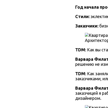
Год начала пр
Стили:
эклектик
Заказчики:
б
из
Архитекто
TDM:
Как вы ст
Варвара Фила
решению не из
TDM:
Как занял
заказчиками, ил
Варвара Фила
заказчицей я ра
дизайнером.