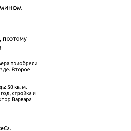
амином
, поэтому
!
рьера приобрели
зде. Второе
ь: 50 кв. м.
год, стройка и
ктор Варвара
ReCa.