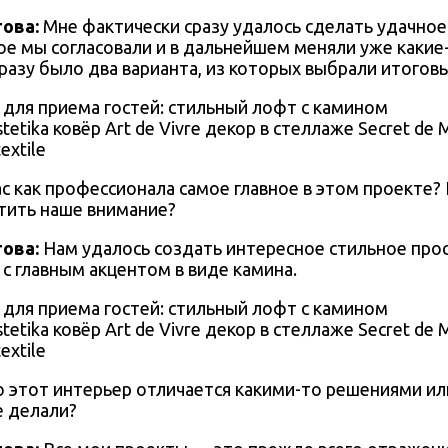
това
:
Мне фактически сразу удалось сделать удачно
ое мы согласовали и в дальнейшем меняли уже какие
разу было два варианта, из которых выбрали итоговы
tetika ковёр Art de Vivre декор в стеллаже Secret d
extile
ас как профессионала самое главное в этом проекте? 
тить наше внимание?
това
:
Нам удалось создать интересное стильное про
с главным акцентом в виде камина.
tetika ковёр Art de Vivre декор в стеллаже Secret d
extile
о этот интерьер отличается какими-то решениями ил
е делали?