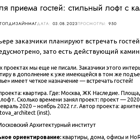
ля приема гостей: стильный лофт с к
 ТОПДИЗАЙНМАГ
03.08.2023
950
ьере заказчики планируют встречать гостей
едусмотрено, зато есть действующий камин
х проектах мы еще не писали. Заказчики этого инте
тиру в дополнение к уже имеющейся в том же подъе
ье» имеет четкое назначение — встречать гостей!
проекта: квартира. Где:
Москва, ЖК Наследие
. Площад
: лофт. Сколько времени занял проект:
п
роект — 2020 
враль 2020 – ноябрь 2022 г.г
. Автор проекта:
архите
tova_architect
(inst).
Московский Архитектурный институт
ьное ориентирование:
квартиры, дома, офисы и Ho