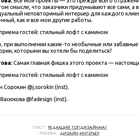
това
:
Все мои проекты — это прежде всего отражен
 том смысле, что заказчики придумывают все сами, а в
уальный неповторимый интерьер для каждого клиен
ный, как и все мои другие работы.
 при выполнении какие-то необычные или забавные 
ории, которыми вы хотели бы поделиться?
това
:
Самая главная фишка этого проекта — настоящ
 Сорокин @j.sorokin (inst).
Васюкова @fadesign (inst).
ТЕКСТ:
РЕДАКЦИЯ ТОПДИЗАЙНМАГ
РУБРИКА:
ДИЗАЙН
,
ИНТЕРЬЕР