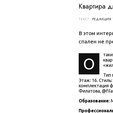
Квартира д
РЕДАКЦИЯ
В этом интер
спален не пр
таки
О
квар
«жил
Тип 
Этаж: 16. Стиль
комплектация фе
Филатова
,
@fila
Образование:
Профессионал