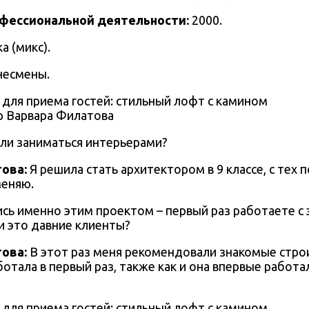
офессиональной деятельности:
2000.
а (микс).
несмены.
р Варвара Филатова
али заниматься интерьерами?
това
:
Я решила стать архитектором в 9 классе, с тех 
меняю.
ись именно этим проектом – первый раз работаете с
и это давние клиенты?
това
:
В этот раз меня рекомендовали знакомые стро
ботала в первый раз, также как и она впервые работал