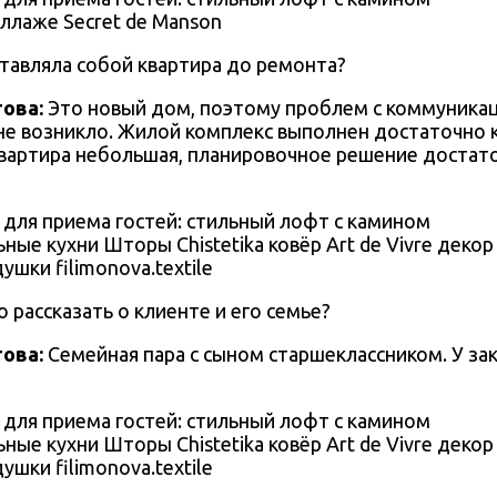
еллаже Secret de Manson
тавляла собой квартира до ремонта?
това
:
Это новый дом, поэтому проблем с коммуника
не возникло. Жилой комплекс выполнен достаточно 
 Квартира небольшая, планировочное решение достат
ные кухни Шторы Chistetika ковёр Art de Vivre декор
шки filimonova.textile
 рассказать о клиенте и его семье?
това
:
Семейная пара с сыном старшеклассником. У за
ные кухни Шторы Chistetika ковёр Art de Vivre декор
шки filimonova.textile