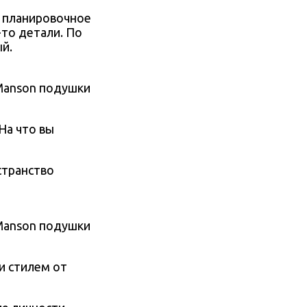
е планировочное
-то детали. По
й.
e Manson подушки
На что вы
странство
e Manson подушки
и стилем от