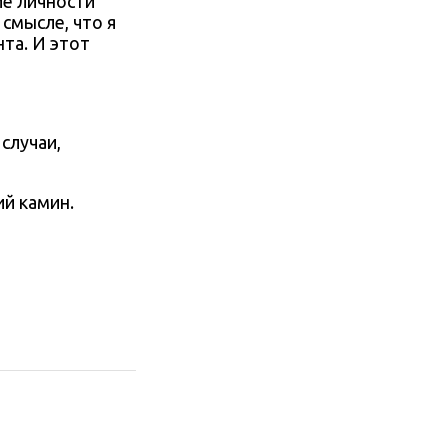
ие личности
 смысле, что я
та. И этот
случаи,
ий камин.