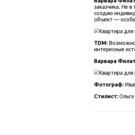
Варвара Фила
заказчика. Не в
создаю индивид
объект — особен
TDM:
В
озможно,
интересные ист
Варвара Фила
Фотограф:
Иван
Стилист:
Ольга 