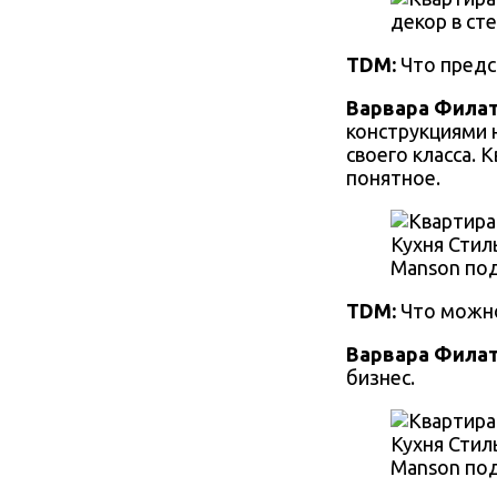
декор в ст
TDM:
Что предс
Варвара Фила
конструкциями 
своего класса.
понятное.
Кухня Стиль
Manson поду
TDM:
Что можно
Варвара Фила
бизнес.
Кухня Стиль
Manson поду