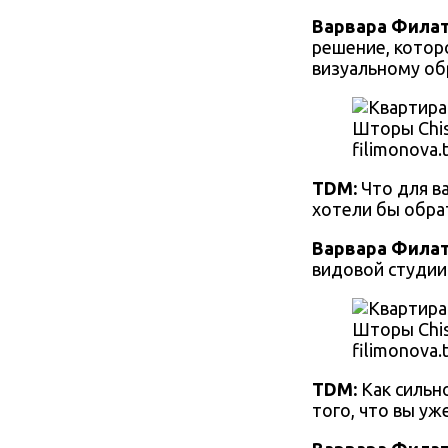
Варвара Фила
решение, котор
визуальному об
Шторы Chis
filimonova.t
TDM:
Что для в
хотели бы обра
Варвара Фила
видовой студии 
Шторы Chis
filimonova.t
TDM:
Как сильн
того, что вы уж