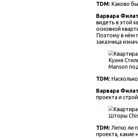
TDM:
Каково бы
Варвара Фила
видеть в этой 
основной кварт
Поэтому в нём 
заказчица изнач
Кухня Стиль
Manson поду
TDM:
Насколько
Варвара Фила
проекта и строй
Шторы Chist
TDM:
Легко ли 
проекта, какие