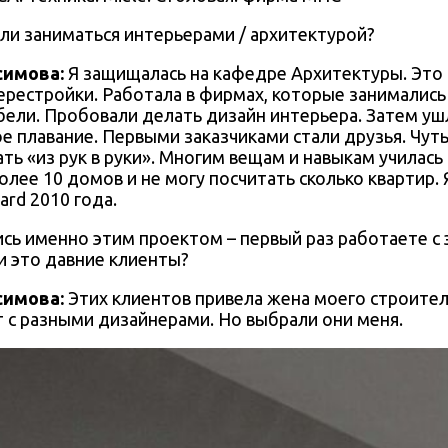
али заниматься интерьерами / архитектурой?
симова:
Я защищалась на кафедре Архитектуры. Это 
перестройки. Работала в фирмах, которые занималис
бели. Пробовали делать дизайн интерьера. Затем уш
е плавание. Первыми заказчиками стали друзья. Чут
ть «из рук в руки». Многим вещам и навыкам училась 
лее 10 домов и не могу посчитать сколько квартир.
ard 2010 года.
ись именно этим проектом – первый раз работаете с
и это давние клиенты?
симова:
Этих клиентов привела жена моего строител
т с разными дизайнерами. Но выбрали они меня.