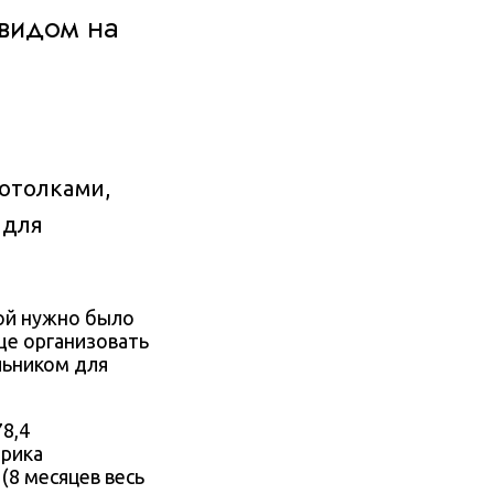
 видом на
отолками,
 для
ой нужно было
еще организовать
льником для
8,4
рика
 (8 месяцев весь