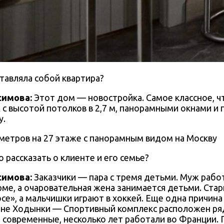
тавляла собой квартира?
симова:
Этот дом — новостройка. Самое классное, ч
 с высотой потолков в 2,7 м, панорамными окнами и
у.
 рассказать о клиенте и его семье?
симова:
Заказчики — пара с тремя детьми. Муж рабо
ме, а очаровательная жена занимается детьми. Ста
се», а мальчишки играют в хоккей. Еще одна причин
оне Ходынки — Спортивный комплекс расположен ря
современные, несколько лет работали во Франции.