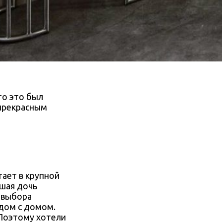
то это был
 прекрасным
тает в крупной
ршая дочь
а выбора
дом с домом.
 Поэтому хотели