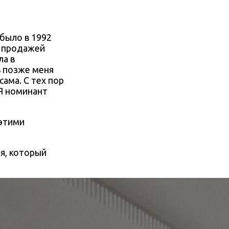
было в 1992
ь продажей
ла в
ь позже меня
сама. С тех пор
 Я номинант
 этими
я, который