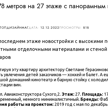
78 метров на 27 этаже с панорамным
 ТОПДИЗАЙНМАГ
12.12.2022
818
последнем этаже новостройки с высокими п
тными отделочными материалами и стеной
аров
тируя эту квартиру
архитектору Светлане Герасимов
ть увлечения детей заказчиков — хоккей и балет. А 
шой домашний кинотеатр и
барную стойку с холоди
стации вин.
л. Авиаконструктора Сухого,2.
Этаж:
27.
Площадь:
17
ременный, немного минималистичный.
Бренды:
Фаб
емя работы на проектом:
2019 год с мая по декабрь