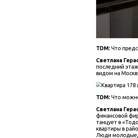
TDM:
Что предс
Светлана Гера
последний этаж
видом на Москв
TDM:
Что можно
Светлана Гера
финансовой фир
танцует в «Тодо
квартиры в рай
Люди молодые, 