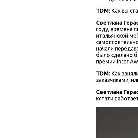
TDM:
Как вы ст
Светлана Гера
году, времена 
итальянской ме
самостоятельно
начали передава
было сделано бо
премии Inter Aw
TDM:
Как занял
заказчиками, ил
Светлана Гера
кстати работае