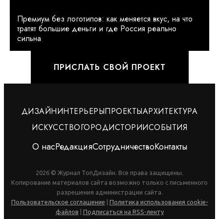
Премиум без логотипов: как меняется вкус, на что
тратят большие деньги и где Россия реально
сильна
ПРИСЛАТЬ СВОЙ ПРОЕКТ
ДИЗАЙН
ИНТЕРЬЕРЫ
ПРОЕКТЫ
АРХИТЕКТУРА
ИСКУССТВО
ГОРОД
ИСТОРИИ
СОБЫТИЯ
О нас
Редакция
Сотрудничество
Контакты
2026 © Журнал ТопДизайн. Все права защищены.
Копирование материалов сайта возможно только с письменного
разрешения администрации сайта.
Пользовательское соглашение
|
Политика использования cookie-
файлов
|
Подписаться на RSS-ленту