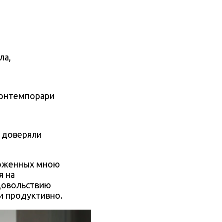
ла,
ю доверяли
дложенных мною
я на
довольствию
и продуктивно.