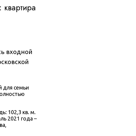
 квартира
сь входной
осковской
й для семьи
полностью
ь: 102,3 кв. м.
ль 2021 года –
ва
,