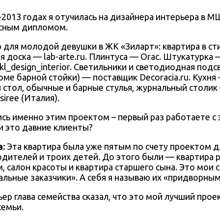
-2013 годах я отучилась на дизайнера интерьера в 
асным дипломом.
 доска — lab-arte.ru. Плинтуса — Orac. Штукатурка —
kl_design_interior. Светильники и светодиодная подс
оме барной стойки) — поставщик Decoracia.ru. Кухня
 стол, обычные и барные стулья, журнальный столик 
iree (Италия).
ись именно этим проектом – первый раз работаете с
и это давние клиенты?
а
:
Эта квартира была уже пятым по счету проектом д
одителей и троих детей. До этого были — квартира 
, салон красоты и квартира старшего сына. Это мои 
ьные заказчики». А себя я называю их «придворны
ер глава семейства сказал, что это мой лучший проект
семьи.