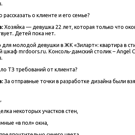
.
рассказать о клиенте и его семье?
а
:
Хозяйка — девушка 22 лет, которая только что око
вует. Детей пока нет.
 шкаф mrdoors.ru. Консоль-дамский столик – Angel C
.
ло ТЗ требований от клиента?
а
:
За отправные точки в разработке дизайна были в
,
елка некоторых участков стен,
омные «в пол» окна,
 предпочтительно синего цвета,