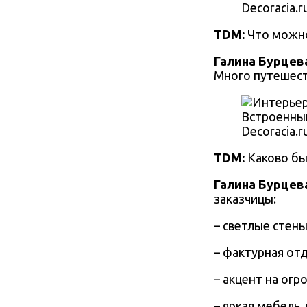
Decoracia.ru
TDM:
Что можно 
Галина Бурцев
Много путешест
Встроенный
Decoracia.ru
TDM:
Каково бы
Галина Бурцев
заказчицы:
– светлые стены
– фактурная отд
– акцент на огр
– яркая мебель,