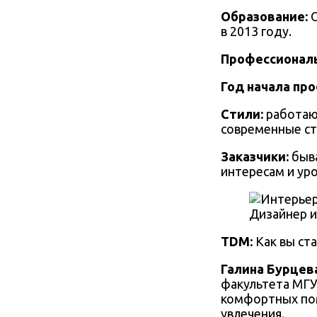
Образование:
в 2013 году.
Профессиональ
Год начала пр
Стили:
работаю
современные ст
Заказчики:
быва
интересам и ур
Дизайнер и
TDM:
Как вы ст
Галина Бурцев
факультета МГУ
комфортных пом
увлечения.