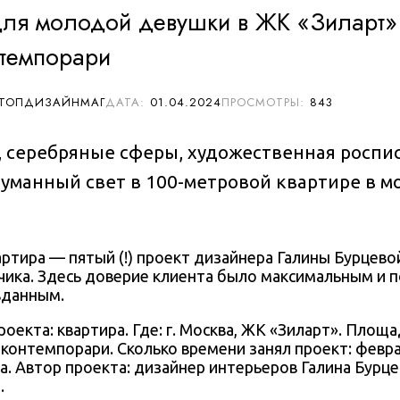
ля молодой девушки в ЖК «Зиларт»:
нтемпорари
 ТОПДИЗАЙНМАГ
01.04.2024
843
 серебряные сферы, художественная роспи
уманный свет в 100-метровой квартире в м
артира — пятый (!) проект дизайнера
Галины Бурцево
чика. Здесь доверие клиента было максимальным и 
вданным.
роекта: квартира. Где: г.
Москва, ЖК «Зиларт»
. Площад
 к
онтемпорари
. Сколько времени занял проект:
февра
а
. Автор проекта: дизайнер интерьеров
Галина Бурце
).