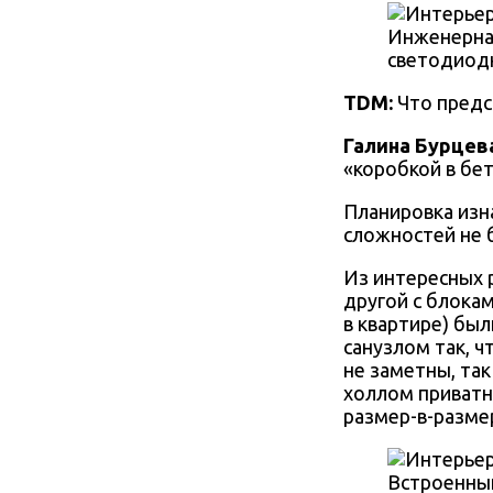
Инженерная
светодиодн
TDM:
Что предс
Галина Бурцев
«коробкой в бет
Планировка изн
сложностей не 
Из интересных 
другой с блока
в квартире) бы
санузлом так, 
не заметны, та
холлом приватн
размер-в-разме
Встроенный