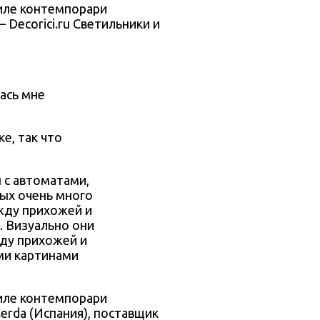
 Decorici.ru Светильники и
ась мне
е, так что
 с автоматами,
рых очень много
жду прихожей и
. Визуально они
жду прихожей и
ми картинами
erda (Испания), поставщик