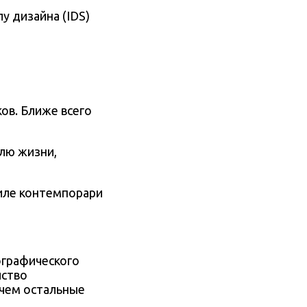
 дизайна (IDS)
ков.
Ближе всего
илю жизни,
ографического
йство
 чем остальные