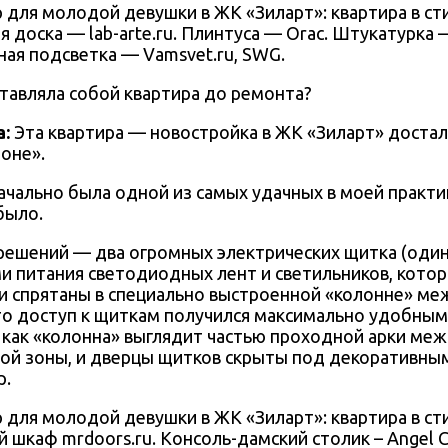
 доска — lab-arte.ru. Плинтуса — Orac. Штукатурка —
ая подсветка — Vamsvet.ru, SWG.
тавляла собой квартира до ремонта?
а
:
Эта квартира — новостройка в ЖК «Зиларт» достал
оне».
ачально была одной из самых удачных в моей практик
было.
решений — два огромных электрических щитка (один
ми питания светодиодных лент и светильников, кото
ли спрятаны в специально выстроенной «колонне» ме
что доступ к щиткам получился максимально удобным
к как «колонна» выглядит частью проходной арки ме
ой зоны, и дверцы щитков скрыты под декоративны
р.
 шкаф mrdoors.ru. Консоль-дамский столик – Angel C