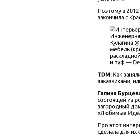
Поэтому в 2012
закончила с Кр
Инженерная
Кулагина @
мебель (кр
раскладной
и пуф — Des
TDM:
Как занял
заказчиками, ил
Галина Бурцев
состоящей из р
загородный дом
«Любимые Идеал
Про этот интерь
сделала для их 