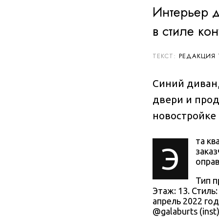
Интерьер д
в стиле ко
РЕДАКЦИЯ
Синий диван,
двери и прод
новостройке
та кв
Э
заказ
опра
Тип п
Этаж: 13. Стиль:
апрель 2022 год
@
galaburts
(inst