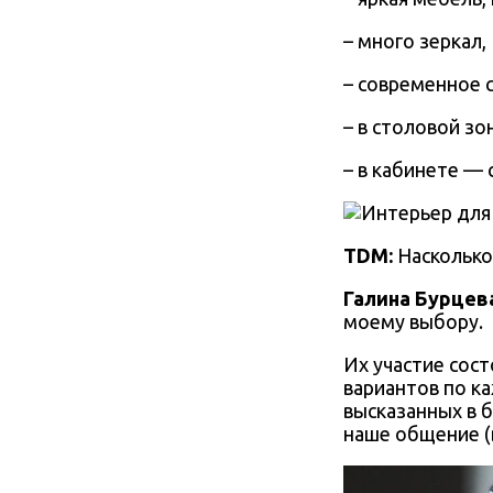
– много зеркал,
– современное 
– в столовой з
– в кабинете — 
TDM:
Насколько
Галина Бурцев
моему выбору.
Их участие сос
вариантов по к
высказанных в 
наше общение (