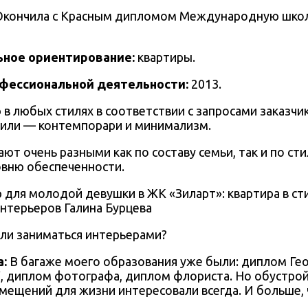
Окончила с Красным дипломом Международную школу
ное ориентирование:
квартиры.
офессиональной деятельности:
2013.
 в любых стилях в соответствии с запросами заказчи
или — контемпорари и минимализм.
ют очень разными как по составу семьи, так и по ст
овню обеспеченности.
нтерьеров Галина Бурцева
али заниматься интерьерами?
а
:
В багаже моего образования уже были: диплом Ге
, диплом фотографа, диплом флориста. Но обустро
ещений для жизни интересовали всегда. И больше,