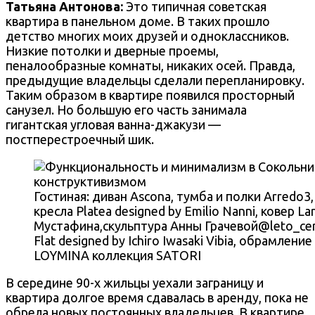
Татьяна Антонова
:
Это типичная советская
квартира в панельном доме. В таких прошло
детство многих моих друзей и одноклассников.
Низкие потолки и дверные проемы,
пеналообразные комнаты, никаких осей. Правда,
предыдущие владельцы сделали перепланировку.
Таким образом в квартире появился просторный
санузел. Но большую его часть занимала
гигантская угловая ванна-джакузи —
постперестроечный шик.
Гостиная: диван Ascona, тумба и полки Arredo3, 
кресла Platea designed by Emilio Nanni, ковер L
Мустафина,скульптура Анны Грачевой@leto_ceram
Flat designed by Ichiro Iwasaki Vibia, обрамлен
LOYMINA коллекция SATORI
В середине 90-х жильцы уехали заграницу и
квартира долгое время сдавалась в аренду, пока не
обрела новых постоянных владельцев. В квартире