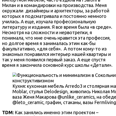
Милан и в командировки на производства. Меня
окружали
дизайнеры и архитекторы, за работой
которых я подсматривала и постоянно немного
училась. А еще, изучала профессиональную
литературу и издания. Я все время была «в среде».
Несмотря на сложности и нервотрепки, я
понимала, что мне очень нравится эта профессия,
но долгое время я занималась этим как-бы
факультативно, «для себя».
А потом кому-то из
знакомых понравился интерьер нашей квартиры и
так у меня появился первый заказ. А еще спустя
время я закончила основной курс школы «Детали».
Кухня: кухонная мебель Arredo3 и столярная ма
Moblar, стулья Delodesign, живопись Николая М
ваза Женя Макарова @unlike_ceramics, на обед
@leto_ceramic, графин, стаканы, вазы Fermliving,
TDM:
Как занялись именно этим проектом –