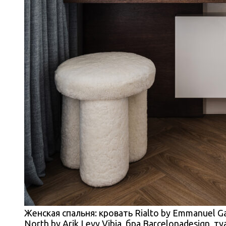
Женская спальня: кровать Rialto by Emmanuel Ga
North by Arik Levy Vibia, бра Barcelonadesign, 