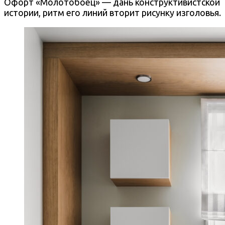
Офорт «Молотобоец» — дань конструктивистской
истории, ритм его линий вторит рисунку изголовья.