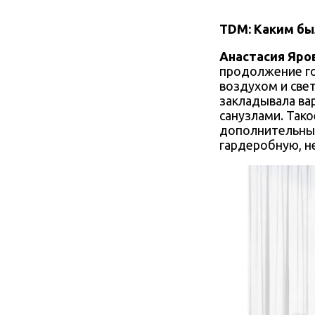
TDM: Каким бы
Анастасия Яро
продолжение го
воздухом и све
закладывала ва
санузлами. Так
дополнительные
гардеробную, н