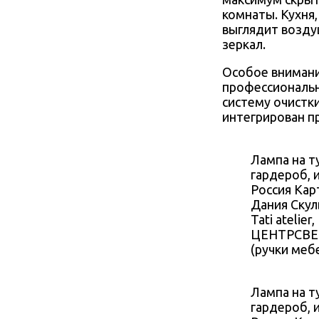
комнаты. Кухня
выглядит возду
зеркал.
Особое внимани
профессиональн
систему очистк
интегрирован п
Лампа на ту
гардероб, 
Россия Карт
Дания Скул
Tati atelie
ЦЕНТРСВЕТ,
(ручки меб
Лампа на ту
гардероб, 