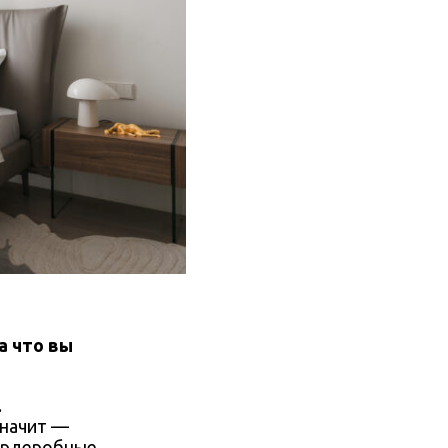
а что вы
.
значит —
ардеробные