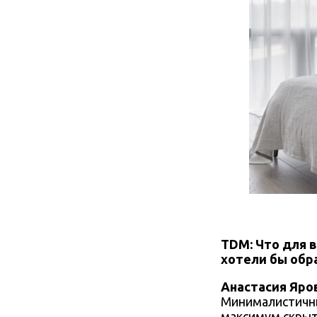
TDM: Что для в
хотели бы обр
Анастасия Яро
Минималистичны
максимум скры