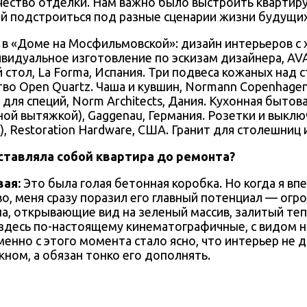
чество отделки. Нам важно было выстроить квартир
ый подстроиться под разные сценарии жизни будущих
ивидуальное изготовление по эскизам дизайнера, AVAN
стол, La Forma, Испания. Три подвеса кожаных над 
во Open Quartz. Чаша и кувшин, Normann Copenhagen, 
 для специй, Norm Architects, Дания. Кухонная бытов
ной вытяжкой), Gaggenau, Германия. Розетки и выклю
, Restoration Hardware, США. Гранит для столешниц и 
ставляла собой квартира до ремонта?
вая:
Это была голая бетонная коробка. Но когда я вп
во, меня сразу поразил его главный потенциал — ог
а, открывающие вид на зеленый массив, залитый те
 здесь по-настоящему кинематографичные, с видом 
енно с этого момента стало ясно, что интерьер не 
кном, а обязан тонко его дополнять.