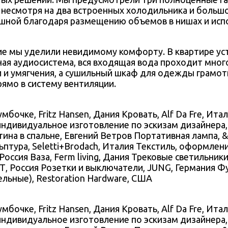
, несмотря на два встроенных холодильника и большо
шной благодаря размещению объемов в нишах и ис
е мы уделили невидимому комфорту. В квартире ус
ая аудиосистема, вся входящая вода проходит мно
и и умягчения, а сушильный шкаф для одежды грамо
рямо в систему вентиляции.
мбочке, Fritz Hansen, Дания Кровать, Alf Da Fre, Ита
индивидуальное изготовление по эскизам дизайнера
ина в спальне, Евгений Ветров Портативная лампа, &t
ьптура, Seletti+Brodach, Италия Текстиль, оформлени
r, Россия Ваза, Ferm living, Дания Трековые светильники
 Россия Розетки и выключатели, JUNG, Германия Ф
ельные), Restoration Hardware, США
мбочке, Fritz Hansen, Дания Кровать, Alf Da Fre, Ита
индивидуальное изготовление по эскизам дизайнера