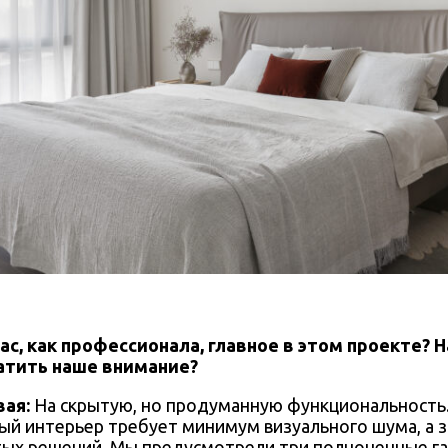
ас, как профессионала, главное в этом проекте? Н
атить наше внимание?
вая:
На скрытую, но продуманную функциональность
й интерьер требует минимум визуального шума, а 
тых решений. Мы предусмотрели три полноценные г