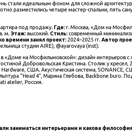
нь стали идеальным фоном для сложной архитектур
отно разместились четыре мастер-спальни, пять сану
артира под продажу.
Где:
г. Москва, «Дом на Мосфи
в. м.
Этаж:
высокий.
Стиль:
современный минимализм
ко времени занял проект:
2024–2025 гг.
Автор прое
ельница студии AIRE), @ayarovaya (inst).
гостиной Добровольская Кристина. Столик у кресел, 
n Hardware, США. Акустическая система, SONANCE, СШ
ульптура “Head 4”, Марина Глебова, Backbone buro. По
ti atelier, Россия.
тали заниматься интерьерами и какова философи