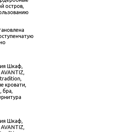
й остров,
пользованию
тановлена
гоступенчатую
тно
лия Шкаф,
, AVANTIZ,
radition,
е кровати,
, бра,
урнитура
лия Шкаф,
, AVANTIZ,