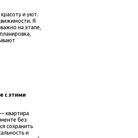
красоту и уют.
движимости. Я
важно на этапе,
планировка,
дывают
е с этими
 — квартира
гменте без
ся сохранить
сальность и