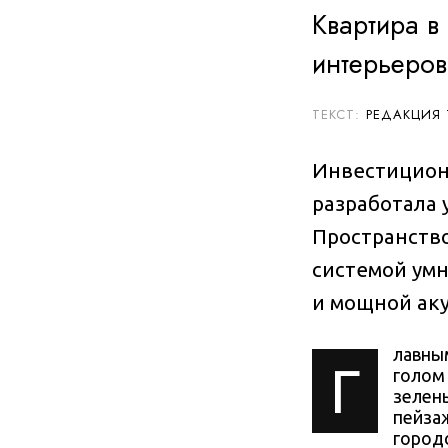
Квартира в
интерьеров
РЕДАКЦИЯ
Инвестиционн
разработала 
Пространство
системой ум
и мощной ак
лавны
Г
голом
зелен
пейза
город