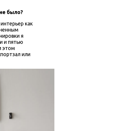
 не было?
 интерьер как
лненным
нировки я
и и пятью
и этом
спортзал или