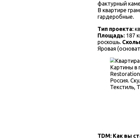
фактурный каме
В квартире грам
гардеробные.
Тип проекта:
кв
Площадь:
187 к
роскошь.
Сколь
Яровая (основат
Картины в 
Restoratio
Россия. Ск
Текстиль, Ta
TDM: Как вы с