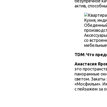
безупречное ка
актив, способн
Кухня, инд
Обеденный 
производст
Аксессуары
со встроен
мебельные)
TDM: Что пред
Анастасия Яро
это пространст
панорамные окн
светом. Закаты
«Мосфильм». Им
с пейзажем за о