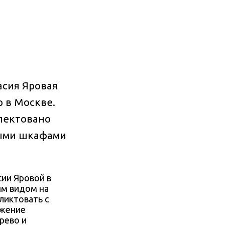
асия Яровая
 в Москве.
лектовано
ными шкафами
ии Яровой в
ым видом на
ликтовать с
лжение
рево и