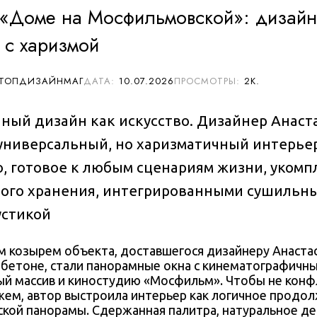
 «Доме на Мосфильмовской»: дизайн
 с харизмой
 ТОПДИЗАЙНМАГ
10.07.2026
2К.
ый дизайн как искусство. Дизайнер Анаст
универсальный, но харизматичный интерьер
, готовое к любым сценариям жизни, укомп
ного хранения, интегрированными сушиль
устикой
м козырем объекта, доставшегося дизайнеру Анастас
 бетоне, стали панорамные окна с кинематографичн
ый массив и киностудию «Мосфильм». Чтобы не конф
жем, автор выстроила интерьер как логичное продо
ской панорамы. Сдержанная палитра, натуральное де