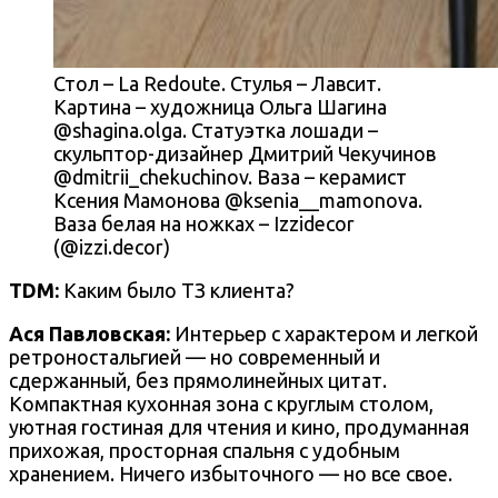
Стол – La Redoute. Стулья – Лавсит.
Картина – художница Ольга Шагина
@shagina.olga. Статуэтка лошади –
скульптор-дизайнер Дмитрий Чекучинов
@dmitrii_chekuchinov. Ваза – керамист
Ксения Мамонова @ksenia__mamonova.
Ваза белая на ножках – Izzidecor
(@izzi.decor)
TDM:
Каким было ТЗ клиента?
Ася Павловская:
Интерьер с характером и легкой
ретроностальгией — но современный и
сдержанный, без прямолинейных цитат.
Компактная кухонная зона с круглым столом,
уютная гостиная для чтения и кино, продуманная
прихожая, просторная спальня с удобным
хранением. Ничего избыточного — но все свое.