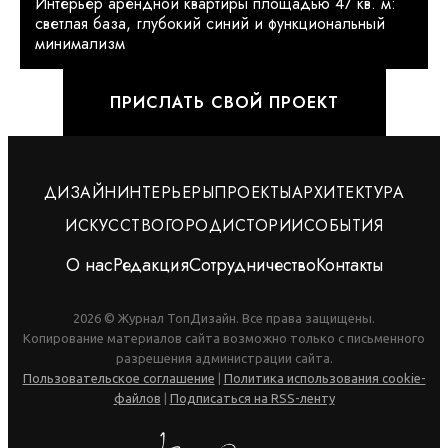
Интерьер арендной квартиры площадью 47 кв. м:
светлая база, глубокий синий и функциональный
минимализм
ПРИСЛАТЬ СВОЙ ПРОЕКТ
ДИЗАЙН
ИНТЕРЬЕРЫ
ПРОЕКТЫ
АРХИТЕКТУРА
ИСКУССТВО
ГОРОД
ИСТОРИИ
СОБЫТИЯ
О нас
Редакция
Сотрудничество
Контакты
2026 © Журнал ТопДизайн. Все права защищены.
Копирование материалов сайта возможно только с письменного
разрешения администрации сайта.
Пользовательское соглашение
|
Политика использования cookie-
файлов
|
Подписаться на RSS-ленту