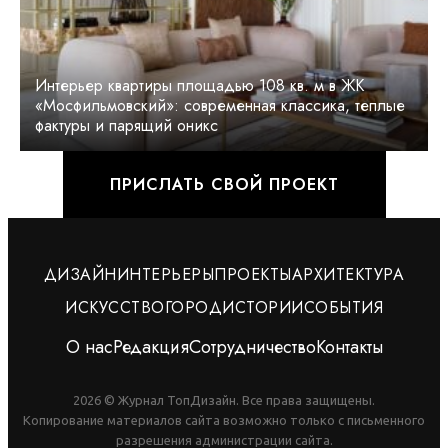
Интерьер квартиры площадью 108 кв. м в ЖК
«Мосфильмовский»: современная классика, теплые
фактуры и парящий оникс
ПРИСЛАТЬ СВОЙ ПРОЕКТ
ДИЗАЙН
ИНТЕРЬЕРЫ
ПРОЕКТЫ
АРХИТЕКТУРА
ИСКУССТВО
ГОРОД
ИСТОРИИ
СОБЫТИЯ
О нас
Редакция
Сотрудничество
Контакты
2026 © Журнал ТопДизайн. Все права защищены.
Копирование материалов сайта возможно только с письменного
разрешения администрации сайта.