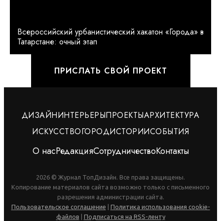
Всероссийский урбанистический хакатон «Города» в
Татарстане: очный этап
ПРИСЛАТЬ СВОЙ ПРОЕКТ
ДИЗАЙН
ИНТЕРЬЕРЫ
ПРОЕКТЫ
АРХИТЕКТУРА
ИСКУССТВО
ГОРОД
ИСТОРИИ
СОБЫТИЯ
О нас
Редакция
Сотрудничество
Контакты
2026 © Журнал ТопДизайн. Все права защищены.
Копирование материалов сайта возможно только с письменного
разрешения администрации сайта.
Пользовательское соглашение
|
Политика использования cookie-
файлов
|
Подписаться на RSS-ленту