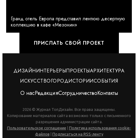
Гранд отель Европа представил лентюю десертную
коллекцию в кафе «Мезонин»
ПРИСЛАТЬ СВОЙ ПРОЕКТ
ДИЗАЙН
ИНТЕРЬЕРЫ
ПРОЕКТЫ
АРХИТЕКТУРА
ИСКУССТВО
ГОРОД
ИСТОРИИ
СОБЫТИЯ
О нас
Редакция
Сотрудничество
Контакты
2026 © Журнал ТопДизайн. Все права защищены.
Копирование материалов сайта возможно только с письменного
разрешения администрации сайта.
Пользовательское соглашение
|
Политика использования cookie-
файлов
|
Подписаться на RSS-ленту