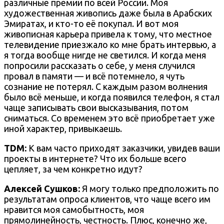
различные премии по всей России. Моя
художественная живопись даже была в Арабских
Эмиратах, и кто-то её покупал. И вот моя
живописная карьера привела к тому, что местное
телевидение приезжало ко мне брать интервью, а
я тогда вообще нигде не светился. И когда меня
попросили рассказать о себе, у меня случился
провал в памяти — и всё потемнело, я чуть
сознание не потерял. С каждым разом волнения
было всё меньше, и когда появился телефон, я стал
чаще записывать свои высказывания, потом
сниматься. Со временем это всё приобретает уже
иной характер, привыкаешь.
TDM:
К вам часто приходят заказчики, увидев ваши
проекты в интернете? Что их больше всего
цепляет, за чем конкретно идут?
Алексей Сушков:
Я могу только предположить по
результатам опроса клиентов, что чаще всего им
нравится моя самобытность, моя
прямолинейность, честность. Плюс, конечно же,