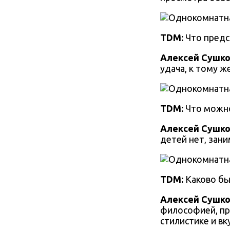
TDM:
Что предс
Алексей Сушко
удача, к тому ж
TDM:
Что можно
Алексей Сушко
детей нет, зан
TDM:
Каково бы
Алексей Сушко
философией, при
стилистике и в