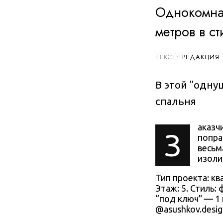
Однокомна
метров в с
РЕДАКЦИЯ
В этой "одну
спальня
аказч
З
попра
весьм
изоли
Тип проекта: ква
Этаж: 5. Стиль:
“под ключ” — 1 
@
asushkov.desi