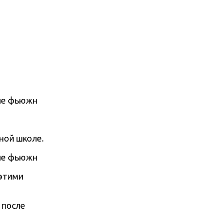
ной школе.
 этими
 после