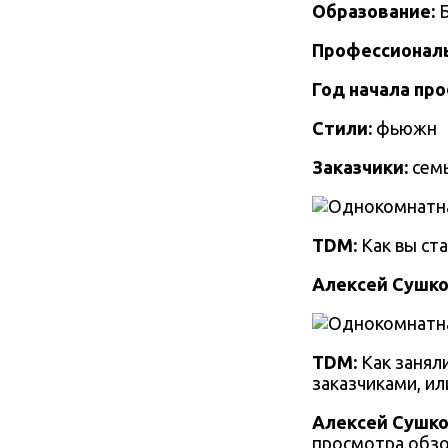
Образование:
Профессионал
Год начала пр
Стили:
фьюжн
Заказчики:
семь
TDM:
Как вы ст
Алексей Сушко
TDM:
Как занял
заказчиками, ил
Алексей Сушко
просмотра обзо