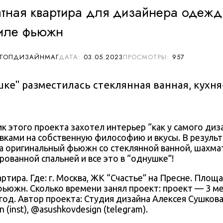
тная квартира для дизайнера одежд
тиле фьюжн
 ТОПДИЗАЙНМАГ
03.05.2023
957
шке" разместилась стеклянная ванная, кухня
ик этого проекта захотел интерьер “как у самого диза
вками на собственную философию и вкусы. В результ
а оригинальный фьюжн со стеклянной ванной, шахм
рованной спальней и все это в “однушке”!
ртира. Где: г. Москва,
ЖК “Счастье” на Пресне
. Площад
 фьюжн. Сколько времени занял проект: проект — 3 ме
год. Автор проекта:
Студия дизайна Алексея Сушков
gn
(inst), @
asushkovdesign
(telegram).