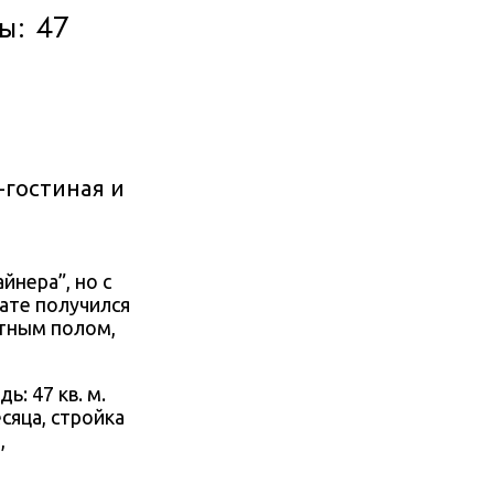
ы: 47
-гостиная и
йнера”, но с
ате получился
атным полом,
ь: 47 кв. м.
сяца, стройка
а
,