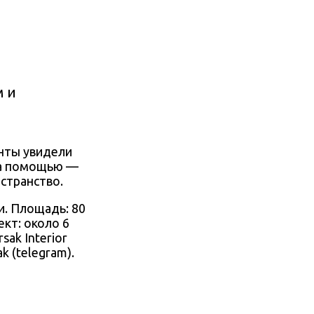
м и
енты увидели
за помощью —
странство.
и
. Площадь: 80
ект: около 6
sak Interior
ak
(telegram).