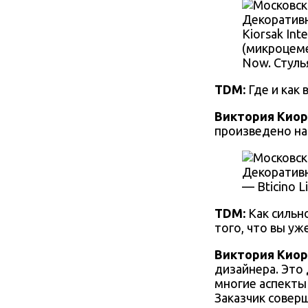
Декоративн
Kiorsak In
(микроцеме
Now. Стуль
TDM:
Где и как 
Виктория Киор
произведено на
Декоративн
— Bticino L
TDM:
Как сильн
того, что вы уж
Виктория Киор
дизайнера. Это 
многие аспекты
Заказчик совер