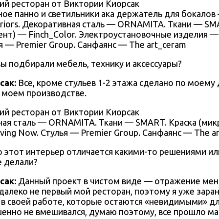
ое панно и светильники ака держатель для бокалов —
teriors. Декоративная сталь — ORNAMITA. Ткани — SM
нт) — Finch_Color. Электроустановочные изделия — B
я — Premier Group. Санфаянс — The art_ceram
вы подбирали мебель, технику и аксессуары?
сак
:
Все, кроме стульев 1-2 этажа сделано по моему 
 моем производстве.
ая сталь — ORNAMITA. Ткани — SMART. Краска (мик
iving Now. Стулья — Premier Group. Санфаянс — The a
о этот интерьер отличается какими-то решениями ил
е делали?
сак
:
Данный проект в чистом виде — отражение меня
далеко не первый мой ресторан, поэтому я уже зара
 в своей работе, которые остаются «невидимыми» д
шенно не вмешивался, думаю поэтому, все прошло м