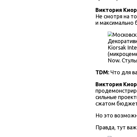
Виктория Киор
Не смотря на то
и максимально 
Декоративн
Kiorsak In
(микроцеме
Now. Стуль
TDM:
Что для ва
Виктория Киор
продемонстриро
сильные проект
сжатом бюджет
Но это возможн
Правда, тут ва