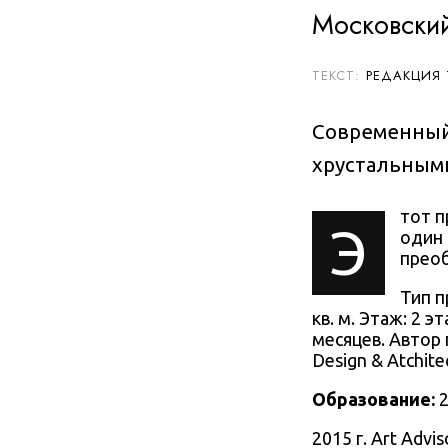
Московский
РЕДАКЦИЯ
Современный
хрустальным
тот п
Э
один 
преоб
Тип п
кв. м. Этаж: 2 
месяцев. Автор
Design & Atchite
Образование:
2
2015 г. Art Advi