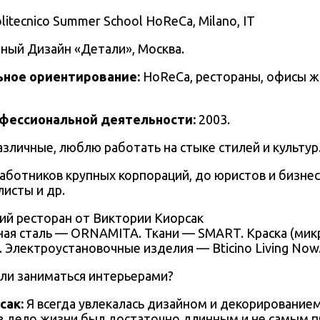
olitecnico Summer School HoReCa, Milano, IT
тный Дизайн «Детали», Москва.
ное ориентирование:
HoReCa, рестораны, офисы 
офессиональной деятельности:
2003.
азличные, люблю работать
на стыке стилей и культур
работников крупных корпораций, до юристов и бизне
листы и др.
ая сталь — ORNAMITA. Ткани — SMART. Краска (ми
r. Электроустановочные изделия — Bticino Living Now
али заниматься интерьерами?
сак
:
Я всегда увлекалась дизайном и декорированием
 в дело жизни был достаточно длинным и не самым 