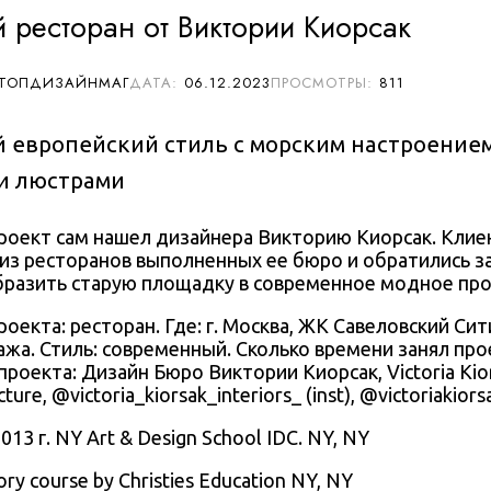
 ресторан от Виктории Киорсак
 ТОПДИЗАЙНМАГ
06.12.2023
811
 европейский стиль с морским настроение
и люстрами
роект сам нашел дизайнера Викторию Киорсак. Кли
из ресторанов выполненных ее бюро и обратились 
разить старую площадку в современное модное про
роекта: ресторан. Где: г. Москва,
ЖК Савеловский Сит
этажа. Стиль: современный. Сколько времени занял про
 проекта:
Дизайн Бюро Виктории Киорсак, Victoria Kior
cture
, @
victoria_kiorsak_interiors_
(inst), @
victoriakiors
013 г. NY Art & Design School IDC. NY, NY
sory course by Christies Education NY, NY