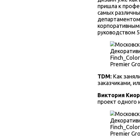
пришла к профе
самых различны
департаментом 
корпоративными
руководством 5
Декоративн
Finch_Colo
Premier Gr
TDM:
Как занял
заказчиками, ил
Виктория Киор
проект одного 
Декоративн
Finch_Colo
Premier Gr