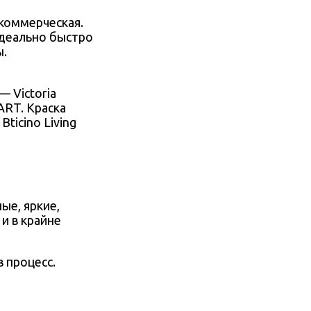
 коммерческая.
 идеально быстро
ы.
 Victoria
ART. Краска
ticino Living
ые, яркие,
и в крайне
 процесс.