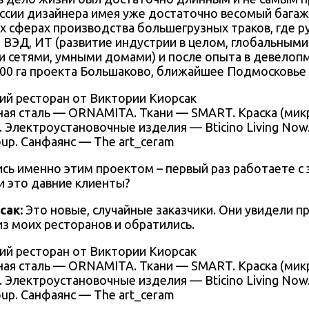
ссии дизайнера имея уже достаточно весомый багаж
х сферах производства большегрузных траков, где р
ВЭД, ИТ (развитие индустрии в целом, глобальными
 сетями, умными домами) и после опыта в девелоп
00 га проекта Большаково, ближайшее Подмосковье 
ая сталь — ORNAMITA. Ткани — SMART. Краска (ми
r. Электроустановочные изделия — Bticino Living Now
oup. Санфаянс — The art_ceram
ись именно этим проектом – первый раз работаете с
и это давние клиенты?
сак
:
Это новые, случайные заказчики. Они увидели 
из моих ресторанов и обратились.
ая сталь — ORNAMITA. Ткани — SMART. Краска (ми
r. Электроустановочные изделия — Bticino Living Now
oup. Санфаянс — The art_ceram