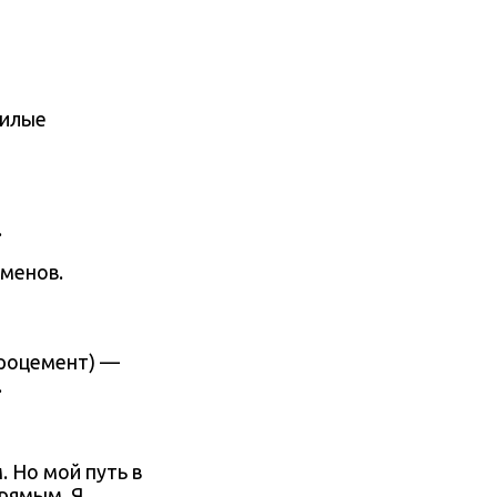
жилые
.
сменов.
кроцемент) —
.
. Но мой путь в
прямым. Я