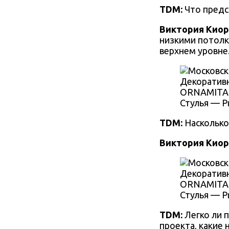
TDM:
Что предс
Виктория Киор
низкими потолк
верхнем уровне
Декоративн
ORNAMITA. 
Стулья — P
TDM:
Насколько
Виктория Киор
Декоративн
ORNAMITA. 
Стулья — P
TDM:
Легко ли 
проекта, какие