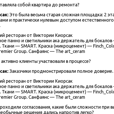
тавляла собой квартира до ремонта?
сак
:
Это была весьма
старая сложная площадка: 2 эта
ами и практически нулевым доступом естественного 
.
ое панно и светильники ака держатель для бокалов — 
Ткани — SMART. Краска (микроцемент) — Finch_Color
remier Group. Санфаянс — The art_ceram
 активно клиенты участвовали в процессе?
сак
:
Заказчики продмонстрировали полное доверие.
ое панно и светильники ака держатель для бокалов — 
Ткани — SMART. Краска (микроцемент) — Finch_Color
remier Group. Санфаянс — The art_ceram
проходили согласования, какие были сложности при 
 необычные решения дались напротив легко?