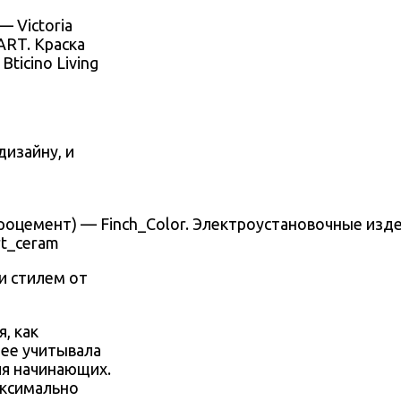
 Victoria
ART. Краска
ticino Living
дизайну, и
роцемент) — Finch_Color. Электроустановочные изд
rt_ceram
и стилем от
, как
нее учитывала
ля начинающих.
аксимально