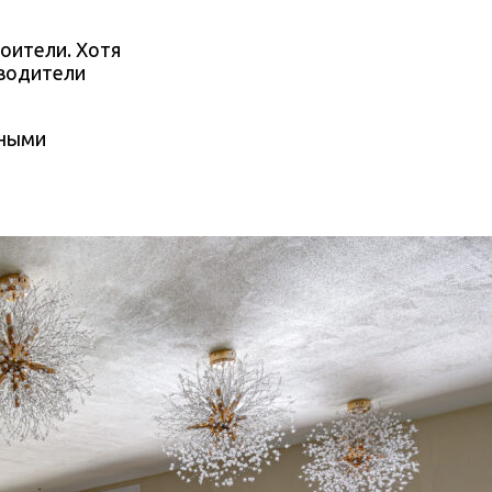
роители. Хотя
зводители
нными