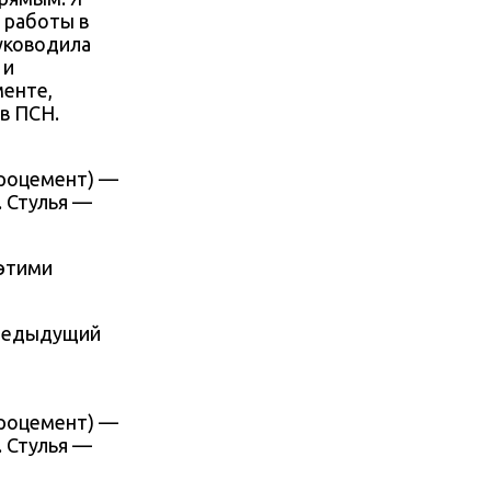
 работы в
уководила
 и
менте,
в ПСН.
кроцемент) —
. Стулья —
 этими
предыдущий
кроцемент) —
. Стулья —