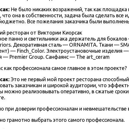
сак
:
Не было никаких возражений, так как площадка
, что она в собственности, задача была сделать все
бюджетно. Все пожелания заказчика были выполнен
ое панно и светильники ака держатель для бокалов —
teriors. Декоративная сталь — ORNAMITA. Ткани — SM
нт) — Finch_Color. Электроустановочные изделия — B
я — Premier Group. Санфаянс — The art_ceram
с как профессионала самое главное в этом проекте?
сак
:
Это не первый мой проект ресторана способный
вать заказчикам и широкой аудитории, что эффектн
ы можно реализовывать оперативно, в сжатые сроки 
е.
о при доверии профессионалам и невмешательстве в
жно грамотно выбрать этого самого профессионала.