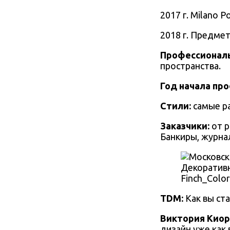
2017 г. Milano P
2018 г. Предме
Профессиональ
пространства.
Год начала пр
Стили:
самые р
Заказчики:
от 
Банкиры, журна
Декоративн
Finch_Colo
TDM:
Как вы ст
Виктория Киор
дизайн уже как