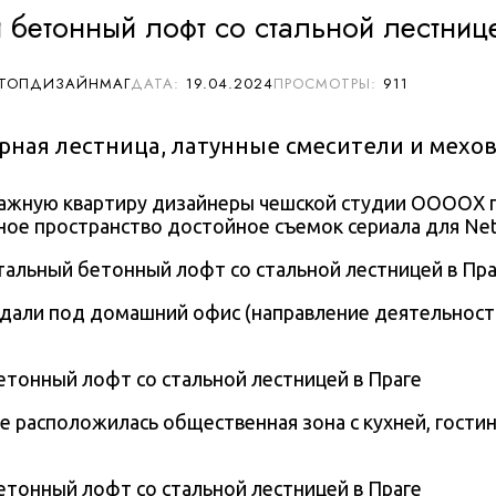
 бетонный лофт со стальной лестниц
 ТОПДИЗАЙНМАГ
19.04.2024
911
ерная лестница, латунные смесители и мехо
ажную квартиру дизайнеры чешской студии
OOOOX п
ное пространство достойное съемок сериала для Netf
дали под домашний офис (направление деятельност
е расположилась общественная зона с кухней, гости