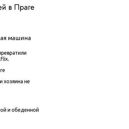
ей в Праге
вая машина
ревратили
lix.
и хозяина не
ной и обеденной