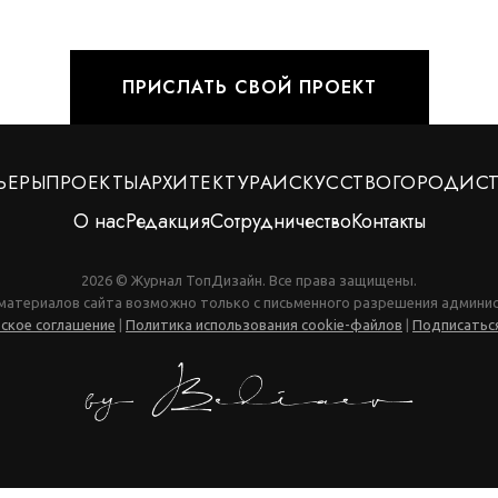
ПРИСЛАТЬ СВОЙ ПРОЕКТ
ЬЕРЫ
ПРОЕКТЫ
АРХИТЕКТУРА
ИСКУССТВО
ГОРОД
ИС
О нас
Редакция
Сотрудничество
Контакты
2026 © Журнал ТопДизайн. Все права защищены.
материалов сайта возможно только с письменного разрешения админис
ское соглашение
|
Политика использования cookie-файлов
|
Подписаться