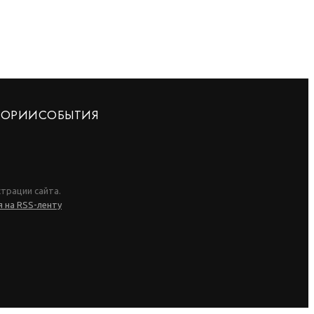
ТОРИИ
СОБЫТИЯ
трации сайта.
 на RSS-ленту